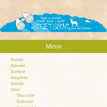
Stetson
Menu
Středisko skautů a skautek Rychnov nad Kněžnou
Skip to content
Kontakt
Kalendář
Facebook
Fotogalerie
Schůzky
Tábor
Tábor 2026
Parkování