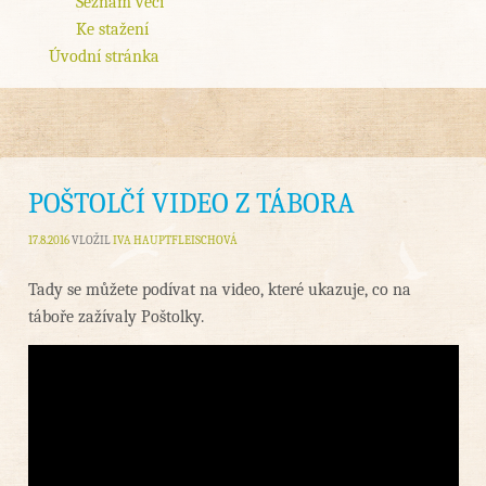
Seznam věcí
Ke stažení
Úvodní stránka
POŠTOLČÍ VIDEO Z TÁBORA
17.8.2016
VLOŽIL
IVA HAUPTFLEISCHOVÁ
Tady se můžete podívat na video, které ukazuje, co na
táboře zažívaly Poštolky.