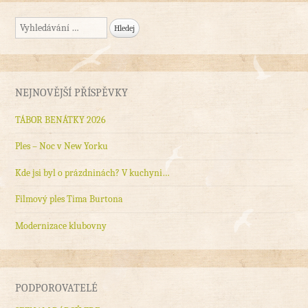
Vyhledávání
NEJNOVĚJŠÍ PŘÍSPĚVKY
TÁBOR BENÁTKY 2026
Ples – Noc v New Yorku
Kde jsi byl o prázdninách? V kuchyni…
Filmový ples Tima Burtona
Modernizace klubovny
PODPOROVATELÉ